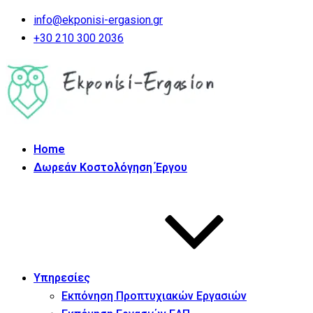
info@ekponisi-ergasion.gr
+30 210 300 2036
Home
Δωρεάν Κοστολόγηση Έργου
Υπηρεσίες
Εκπόνηση Προπτυχιακών Εργασιών