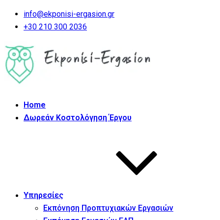
info@ekponisi-ergasion.gr
+30 210 300 2036
Home
Δωρεάν Κοστολόγηση Έργου
Υπηρεσίες
Εκπόνηση Προπτυχιακών Εργασιών