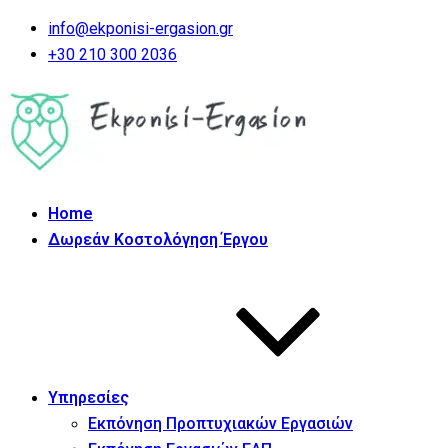
info@ekponisi-ergasion.gr
+30 210 300 2036
Home
Δωρεάν Κοστολόγηση Έργου
Υπηρεσίες
Εκπόνηση Προπτυχιακών Εργασιών