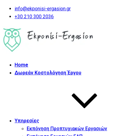
info@ekponisi-ergasion.gr
+30 210 300 2036
Home
Δωρεάν Κοστολόγηση Έργου
Υπηρεσίες
Εκπόνηση Προπτυχιακών Εργασιών