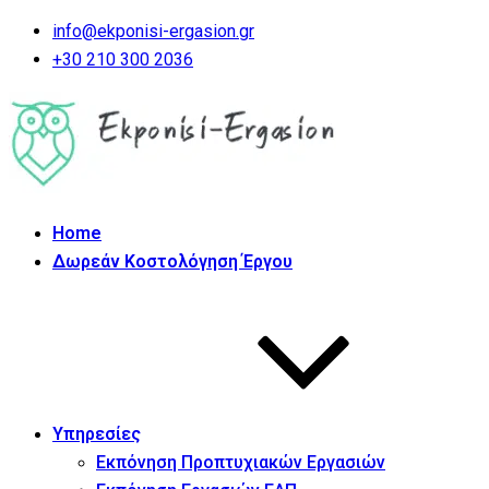
info@ekponisi-ergasion.gr
+30 210 300 2036
Home
Δωρεάν Κοστολόγηση Έργου
Υπηρεσίες
Εκπόνηση Προπτυχιακών Εργασιών