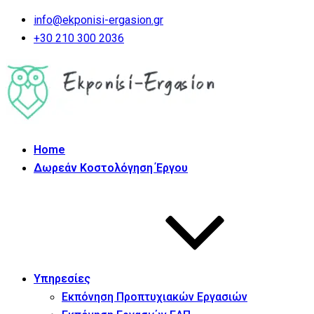
info@ekponisi-ergasion.gr
+30 210 300 2036
Home
Δωρεάν Κοστολόγηση Έργου
Υπηρεσίες
Εκπόνηση Προπτυχιακών Εργασιών