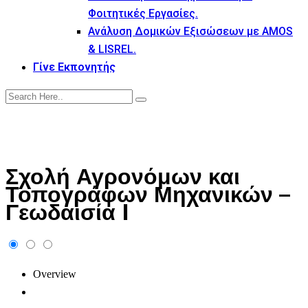
Φοιτητικές Εργασίες.
Ανάλυση Δομικών Εξισώσεων με AMOS
& LISREL.
Γίνε Εκπονητής
Σχολή Αγρονόμων και
Τοπογράφων Μηχανικών –
Γεωδαισία I
Overview