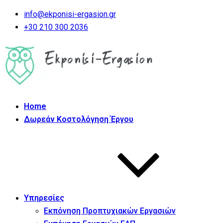
info@ekponisi-ergasion.gr
+30 210 300 2036
Home
Δωρεάν Κοστολόγηση Έργου
Υπηρεσίες
Εκπόνηση Προπτυχιακών Εργασιών