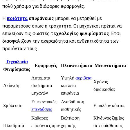
πολύ χρήσιμο για διάφορες εφαρμογές.
Η
ποιότητα
επιφάνειας
μπορεί να μετρηθεί με
παραμέτρους όπως η τραχύτητα. Οι μηχανικοί πρέπει να
επιλέξουν τις σωστές
τεχνολογίες φινιρίσματος
. Έτσι
διασφαλίζουν την ακεραιότητα και ανθεκτικότητα των
προϊόντων τους.
Τεχνολογία
Εφαρμογές
Πλεονεκτήματα
Μειονεκτήματα
Φινιρίσματος
Αυτόματα
Υψηλή
ακρίβεια
Χρόνος
Λείανση
συστήματα
και λεία
διαδικασίας
μηχανών
επιφάνεια
Επιφανειακές
Αναβάθμιση
Σμύλευση
Επιπλέον κόστος
επενδύσεις
αισθητικής
Καθαρές
Βελτίωση
Κίνδυνος ζημίας
Πλυσίματα
επιφάνειες πριν
χημικής
σε ευαίσθητους