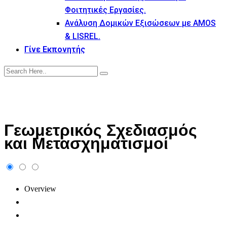
Φοιτητικές Εργασίες.
Ανάλυση Δομικών Εξισώσεων με AMOS
& LISREL.
Γίνε Εκπονητής
Γεωμετρικός Σχεδιασμός
και Μετασχηματισμοί
Overview