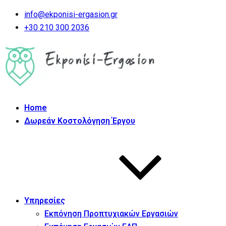
info@ekponisi-ergasion.gr
+30 210 300 2036
Home
Δωρεάν Κοστολόγηση Έργου
Υπηρεσίες
Εκπόνηση Προπτυχιακών Εργασιών