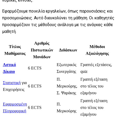
νομικές έννοιες.
Εφαρμόζουμε ποικιλία εργαλείων, όπως παρουσιάσεις και
προσομοιώσεις. Αυτό διευκολύνει τη μάθηση. Οι καθηγητές
προσαρμόζουν τις μέθοδους ανάλογα με τις ανάγκες κάθε
μαθητή.
Αριθμός
Τίτλος
Μέθοδοι
Πιστωτικών
Διδάσκων
Μαθήματος
Αξιολόγησης
Μονάδων
Αστικό
Εξωτερικός
Γραπτές εξετάσεις,
6 ECTS
Δίκαιο
Συνεργάτης
quiz
Π.
Γραπτή εξέταση
Στατιστική
για
6 ECTS
Μερκούρης,
στο τέλος του
Επιχειρήσεις
Σ. Ψαράκης
εξαμήνου
Γραπτή εξέταση
Εφαρμοσμένη
Π.
6 ECTS
στο τέλος του
Πληροφορική
Μερκούρης
εξαμήνου