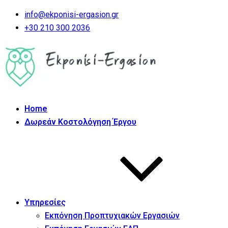
info@ekponisi-ergasion.gr
+30 210 300 2036
Home
Δωρεάν Κοστολόγηση Έργου
Υπηρεσίες
Εκπόνηση Προπτυχιακών Εργασιών