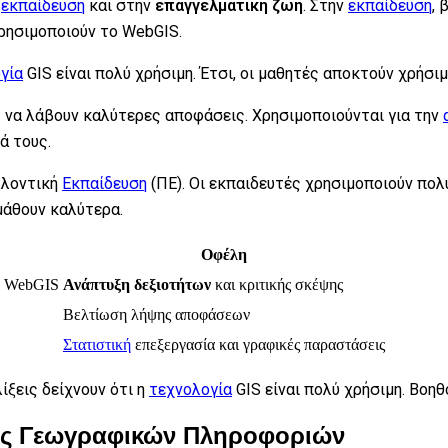
ν
εκπαίδευση
και στην
επαγγελματική ζωή
. Στην
εκπαίδευση
, 
ρησιμοποιούν το WebGIS.
γία
GIS είναι πολύ χρήσιμη. Έτσι, οι μαθητές αποκτούν χρήσι
ς να λάβουν καλύτερες αποφάσεις. Χρησιμοποιούνται για την
ά τους.
λλοντική
Εκπαίδευση
(ΠΕ). Οι εκπαιδευτές χρησιμοποιούν πολ
μάθουν καλύτερα.
Οφέλη
ν WebGIS
Ανάπτυξη δεξιοτήτων
και κριτικής σκέψης
Βελτίωση λήψης αποφάσεων
Στατιστική
επεξεργασία και γραφικές παραστάσεις
ίξεις δείχνουν ότι η
τεχνολογία
GIS είναι πολύ χρήσιμη. Βοη
ος Γεωγραφικών Πληροφοριών