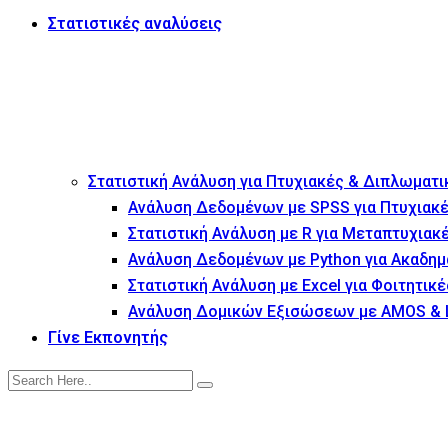
Στατιστικές αναλύσεις
Στατιστική Ανάλυση για Πτυχιακές & Διπλωματι
Ανάλυση Δεδομένων με SPSS για Πτυχιακέ
Στατιστική Ανάλυση με R για Μεταπτυχιακ
Ανάλυση Δεδομένων με Python για Ακαδημ
Στατιστική Ανάλυση με Excel για Φοιτητικέ
Ανάλυση Δομικών Εξισώσεων με AMOS & 
Γίνε Εκπονητής