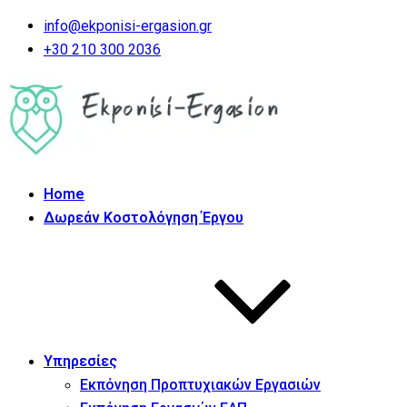
info@ekponisi-ergasion.gr
+30 210 300 2036
Home
Δωρεάν Κοστολόγηση Έργου
Υπηρεσίες
Εκπόνηση Προπτυχιακών Εργασιών