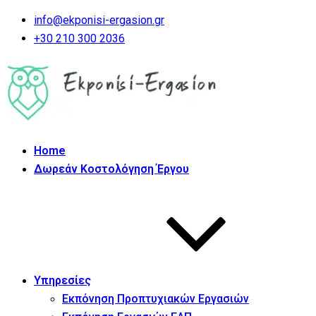
info@ekponisi-ergasion.gr
+30 210 300 2036
Home
Δωρεάν Κοστολόγηση Έργου
Υπηρεσίες
Εκπόνηση Προπτυχιακών Εργασιών