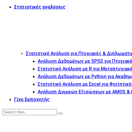
Στατιστικές αναλύσεις
Στατιστική Ανάλυση για Πτυχιακές & Διπλωματι
Ανάλυση Δεδομένων με SPSS για Πτυχιακέ
Στατιστική Ανάλυση με R για Μεταπτυχιακ
Ανάλυση Δεδομένων με Python για Ακαδημ
Στατιστική Ανάλυση με Excel για Φοιτητικέ
Ανάλυση Δομικών Εξισώσεων με AMOS & 
Γίνε Εκπονητής