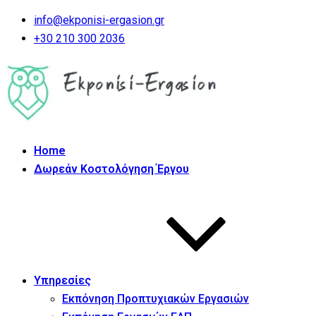
info@ekponisi-ergasion.gr
+30 210 300 2036
Home
Δωρεάν Κοστολόγηση Έργου
Υπηρεσίες
Εκπόνηση Προπτυχιακών Εργασιών