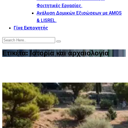
Φοιτητικές Εργασίες.
Ανάλυση Δομικών Εξισώσεων με AMOS
& LISREL.
Γίνε Εκπονητής
Ετικέτα:
Ιστορία και αρχαιολογία