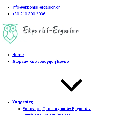
info@ekponisi-ergasion.gr
+30 210 300 2036
Home
Δωρεάν Κοστολόγηση Έργου
Υπηρεσίες
Εκπόνηση Προπτυχιακών Εργασιών