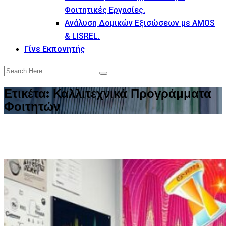
Φοιτητικές Εργασίες.
Ανάλυση Δομικών Εξισώσεων με AMOS
& LISREL.
Γίνε Εκπονητής
Ετικέτα:
Καλλιτεχνικά Προγράμματα
Φοιτητών