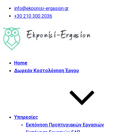
info@ekponisi-ergasion.gr
+30 210 300 2036
Home
Δωρεάν Κοστολόγηση Έργου
Υπηρεσίες
Εκπόνηση Προπτυχιακών Εργασιών