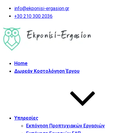
info@ekponisi-ergasion.gr
+30 210 300 2036
Home
Δωρεάν Κοστολόγηση Έργου
Υπηρεσίες
Εκπόνηση Προπτυχιακών Εργασιών