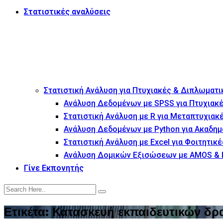
Στατιστικές αναλύσεις
Στατιστική Ανάλυση για Πτυχιακές & Διπλωματι
Ανάλυση Δεδομένων με SPSS για Πτυχιακέ
Στατιστική Ανάλυση με R για Μεταπτυχιακ
Ανάλυση Δεδομένων με Python για Ακαδημ
Στατιστική Ανάλυση με Excel για Φοιτητικέ
Ανάλυση Δομικών Εξισώσεων με AMOS & 
Γίνε Εκπονητής
Ετικέτα:
Κατασκευή εκπαιδευτικών δρ