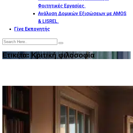
Φοιτητικές Εργασίες.
Ανάλυση Δομικών Εξισώσεων με AMOS
& LISREL.
Γίνε Εκπονητής
Ετικέτα:
Κριτική φιλοσοφία