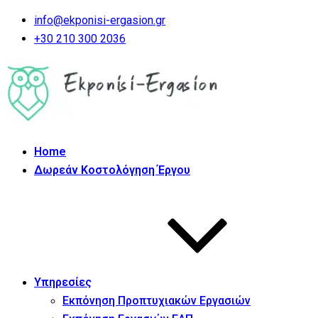
info@ekponisi-ergasion.gr
+30 210 300 2036
Home
Δωρεάν Κοστολόγηση Έργου
Υπηρεσίες
Εκπόνηση Προπτυχιακών Εργασιών