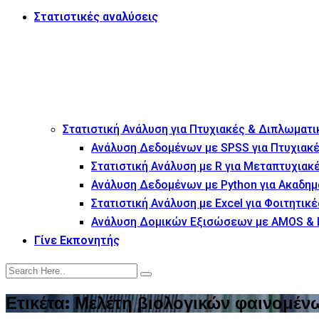
Στατιστικές αναλύσεις
Στατιστική Ανάλυση για Πτυχιακές & Διπλωματι
Ανάλυση Δεδομένων με SPSS για Πτυχιακέ
Στατιστική Ανάλυση με R για Μεταπτυχιακ
Ανάλυση Δεδομένων με Python για Ακαδημ
Στατιστική Ανάλυση με Excel για Φοιτητικέ
Ανάλυση Δομικών Εξισώσεων με AMOS & 
Γίνε Εκπονητής
Ετικέτα:
Μελέτη βιολογικών φαινομέν