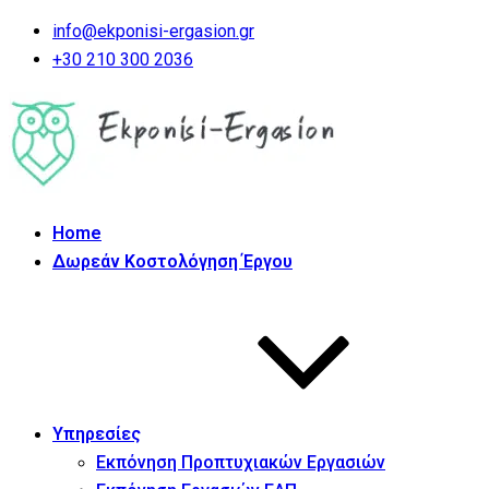
info@ekponisi-ergasion.gr
+30 210 300 2036
Home
Δωρεάν Κοστολόγηση Έργου
Υπηρεσίες
Εκπόνηση Προπτυχιακών Εργασιών