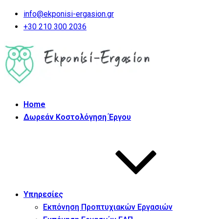
info@ekponisi-ergasion.gr
+30 210 300 2036
Home
Δωρεάν Κοστολόγηση Έργου
Υπηρεσίες
Εκπόνηση Προπτυχιακών Εργασιών