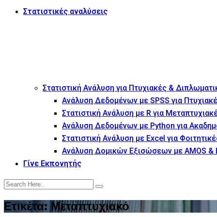
Στατιστικές αναλύσεις
Στατιστική Ανάλυση για Πτυχιακές & Διπλωματι
Ανάλυση Δεδομένων με SPSS για Πτυχιακέ
Στατιστική Ανάλυση με R για Μεταπτυχιακ
Ανάλυση Δεδομένων με Python για Ακαδημ
Στατιστική Ανάλυση με Excel για Φοιτητικέ
Ανάλυση Δομικών Εξισώσεων με AMOS & 
Γίνε Εκπονητής
Ετικέτα:
Μεταπτυχιακό