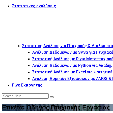
Στατιστικές αναλύσεις
Στατιστική Ανάλυση για Πτυχιακές & Διπλωματι
Ανάλυση Δεδομένων με SPSS για Πτυχιακέ
Στατιστική Ανάλυση με R για Μεταπτυχιακ
Ανάλυση Δεδομένων με Python για Ακαδημ
Στατιστική Ανάλυση με Excel για Φοιτητικέ
Ανάλυση Δομικών Εξισώσεων με AMOS & 
Γίνε Εκπονητής
Ετικέτα:
Οδηγός Πτυχιακής Εργασίας