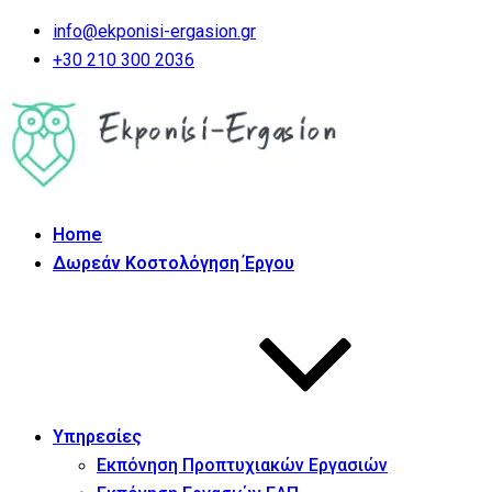
info@ekponisi-ergasion.gr
+30 210 300 2036
Home
Δωρεάν Κοστολόγηση Έργου
Υπηρεσίες
Εκπόνηση Προπτυχιακών Εργασιών