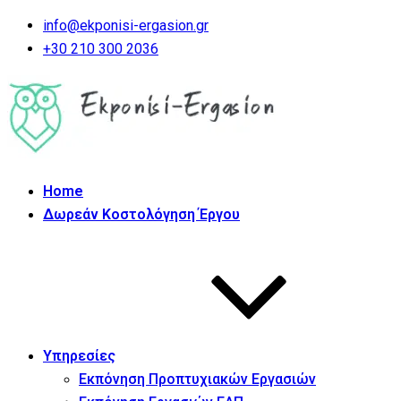
info@ekponisi-ergasion.gr
+30 210 300 2036
Home
Δωρεάν Κοστολόγηση Έργου
Υπηρεσίες
Εκπόνηση Προπτυχιακών Εργασιών