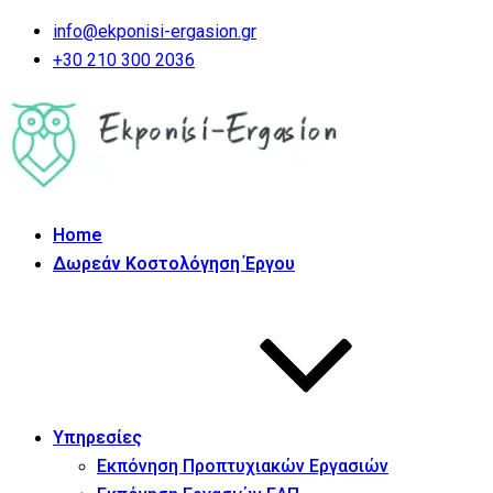
info@ekponisi-ergasion.gr
+30 210 300 2036
Home
Δωρεάν Κοστολόγηση Έργου
Υπηρεσίες
Εκπόνηση Προπτυχιακών Εργασιών