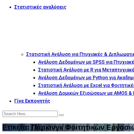
Στατιστικές αναλύσεις
Στατιστική Ανάλυση για Πτυχιακές & Διπλωματι
Ανάλυση Δεδομένων με SPSS για Πτυχιακέ
Στατιστική Ανάλυση με R για Μεταπτυχιακ
Ανάλυση Δεδομένων με Python για Ακαδημ
Στατιστική Ανάλυση με Excel για Φοιτητικέ
Ανάλυση Δομικών Εξισώσεων με AMOS & 
Γίνε Εκπονητής
Ετικέτα:
Πάρκινγκ Φοιτητικών Εργασι