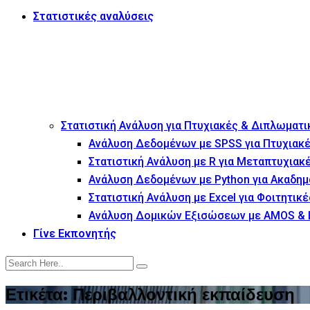
Στατιστικές αναλύσεις
Στατιστική Ανάλυση για Πτυχιακές & Διπλωματι
Ανάλυση Δεδομένων με SPSS για Πτυχιακέ
Στατιστική Ανάλυση με R για Μεταπτυχιακ
Ανάλυση Δεδομένων με Python για Ακαδημ
Στατιστική Ανάλυση με Excel για Φοιτητικέ
Ανάλυση Δομικών Εξισώσεων με AMOS & 
Γίνε Εκπονητής
Ετικέτα:
Περιβαλλοντική εκπαίδευση