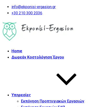
info@ekponisi-ergasion.gr
+30 210 300 2036
Home
Δωρεάν Κοστολόγηση Έργου
Υπηρεσίες
Εκπόνηση Προπτυχιακών Εργασιών