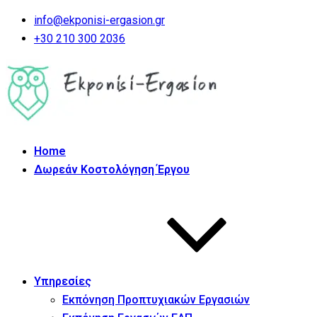
info@ekponisi-ergasion.gr
+30 210 300 2036
Home
Δωρεάν Κοστολόγηση Έργου
Υπηρεσίες
Εκπόνηση Προπτυχιακών Εργασιών