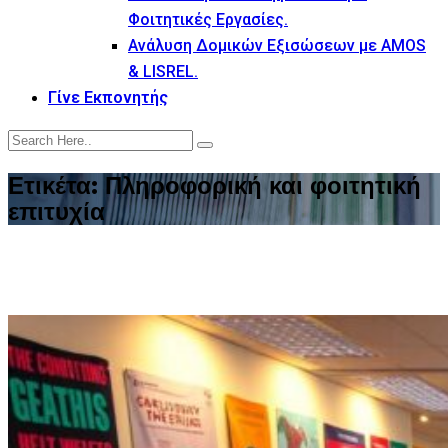
Φοιτητικές Εργασίες.
Ανάλυση Δομικών Εξισώσεων με AMOS
& LISREL.
Γίνε Εκπονητής
Ετικέτα:
Πληροφορική και φοιτητική
επιτυχία