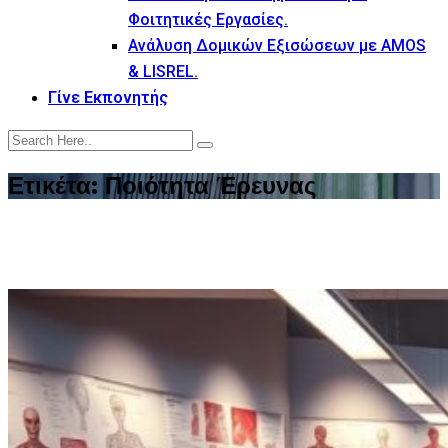
Φοιτητικές Εργασίες.
Ανάλυση Δομικών Εξισώσεων με AMOS
& LISREL.
Γίνε Εκπονητής
Ετικέτα:
Ποιότητα Έρευνας