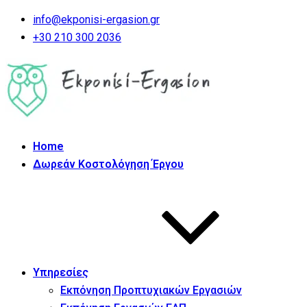
info@ekponisi-ergasion.gr
+30 210 300 2036
Home
Δωρεάν Κοστολόγηση Έργου
Υπηρεσίες
Εκπόνηση Προπτυχιακών Εργασιών