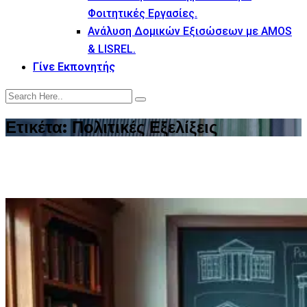
Φοιτητικές Εργασίες.
Ανάλυση Δομικών Εξισώσεων με AMOS
& LISREL.
Γίνε Εκπονητής
Ετικέτα:
Πολιτικές Εξελίξεις