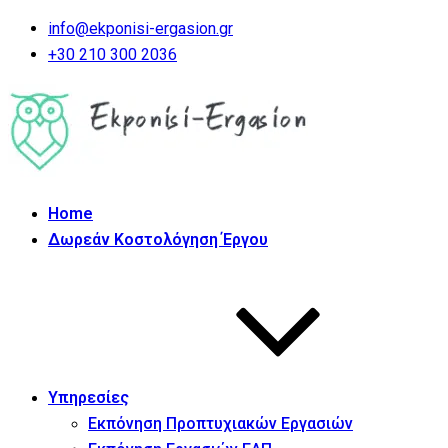
info@ekponisi-ergasion.gr
+30 210 300 2036
Home
Δωρεάν Κοστολόγηση Έργου
Υπηρεσίες
Εκπόνηση Προπτυχιακών Εργασιών