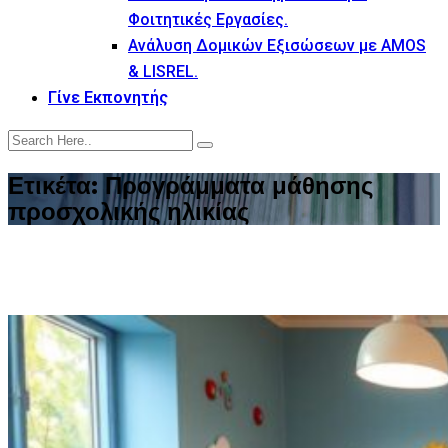
Φοιτητικές Εργασίες.
Ανάλυση Δομικών Εξισώσεων με AMOS
& LISREL.
Γίνε Εκπονητής
Ετικέτα:
Προγράμματα μάθησης
προσχολικής ηλικίας