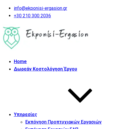
info@ekponisi-ergasion.gr
+30 210 300 2036
Home
Δωρεάν Κοστολόγηση Έργου
Υπηρεσίες
Εκπόνηση Προπτυχιακών Εργασιών