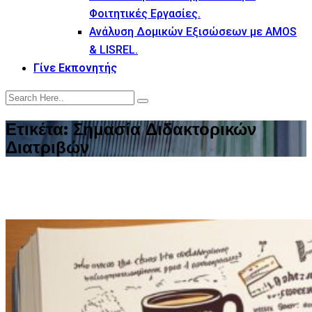
Φοιτητικές Εργασίες.
Ανάλυση Δομικών Εξισώσεων με AMOS
& LISREL.
Γίνε Εκπονητής
Ετικέτα:
Σημασία Διδακτορικών
Διατριβών