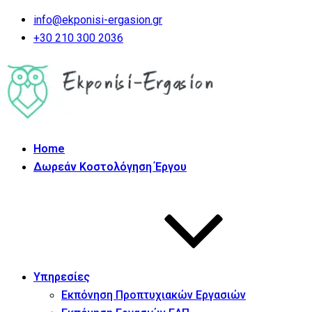
info@ekponisi-ergasion.gr
+30 210 300 2036
Home
Δωρεάν Κοστολόγηση Έργου
Υπηρεσίες
Εκπόνηση Προπτυχιακών Εργασιών