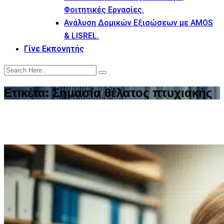
Φοιτητικές Εργασίες.
Ανάλυση Δομικών Εξισώσεων με AMOS
& LISREL.
Γίνε Εκπονητής
Ετικέτα:
Σημασία θέλατος πτυχιακής