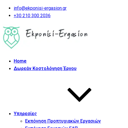
info@ekponisi-ergasion.gr
+30 210 300 2036
Home
Δωρεάν Κοστολόγηση Έργου
Υπηρεσίες
Εκπόνηση Προπτυχιακών Εργασιών