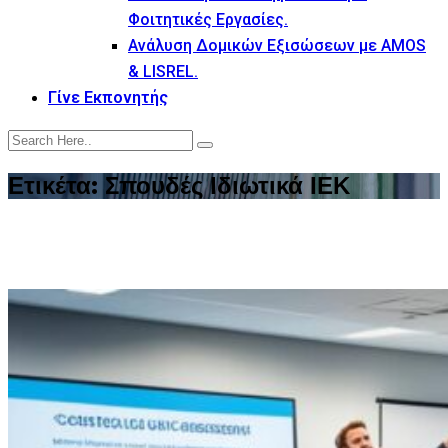
Φοιτητικές Εργασίες.
Ανάλυση Δομικών Εξισώσεων με AMOS
& LISREL.
Γίνε Εκπονητής
Ετικέτα:
Σπουδές Ιδιωτικά ΙΕΚ