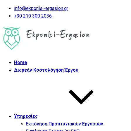
info@ekponisi-ergasion.gr
+30 210 300 2036
Home
Δωρεάν Κοστολόγηση Έργου
Υπηρεσίες
Εκπόνηση Προπτυχιακών Εργασιών