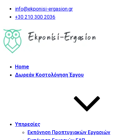
info@ekponisi-ergasion.gr
+30 210 300 2036
Home
Δωρεάν Κοστολόγηση Έργου
Υπηρεσίες
Εκπόνηση Προπτυχιακών Εργασιών