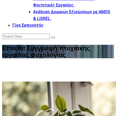
Φοιτητικές Εργασίες.
Ανάλυση Δομικών Εξισώσεων με AMOS
& LISREL.
Γίνε Εκπονητής
Ετικέτα:
Συγγραφή πτυχιακής
εργασίας ψυχολογίας