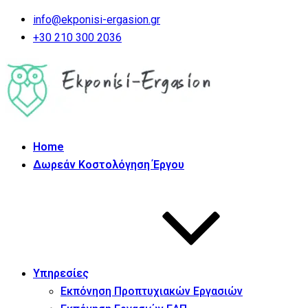
info@ekponisi-ergasion.gr
+30 210 300 2036
Home
Δωρεάν Κοστολόγηση Έργου
Υπηρεσίες
Εκπόνηση Προπτυχιακών Εργασιών