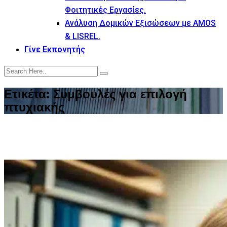
Φοιτητικές Εργασίες.
Ανάλυση Δομικών Εξισώσεων με AMOS
& LISREL.
Γίνε Εκπονητής
Ετικέτα:
Συμβουλές για επιλογή
πτυχιακής