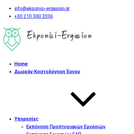
info@ekponisi-ergasion.gr
+30 210 300 2036
Home
Δωρεάν Κοστολόγηση Έργου
Υπηρεσίες
Εκπόνηση Προπτυχιακών Εργασιών