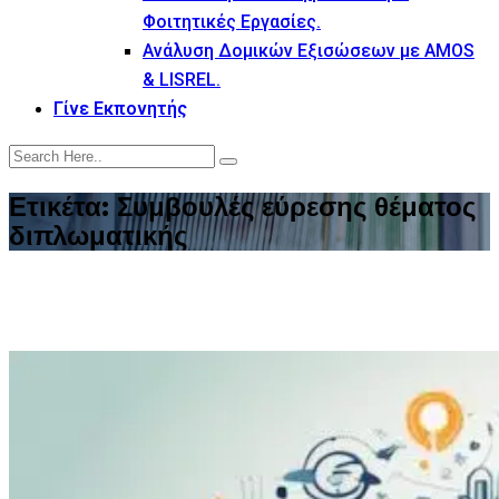
Φοιτητικές Εργασίες.
Ανάλυση Δομικών Εξισώσεων με AMOS
& LISREL.
Γίνε Εκπονητής
Ετικέτα:
Συμβουλές εύρεσης θέματος
διπλωματικής