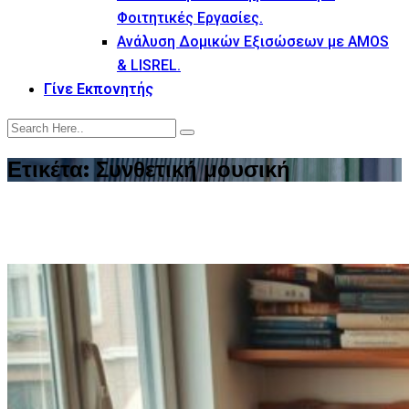
Φοιτητικές Εργασίες.
Ανάλυση Δομικών Εξισώσεων με AMOS
& LISREL.
Γίνε Εκπονητής
Ετικέτα:
Συνθετική μουσική