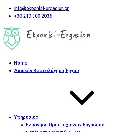
info@ekponisi-ergasion.gr
+30 210 300 2036
Home
Δωρεάν Κοστολόγηση Έργου
Υπηρεσίες
Εκπόνηση Προπτυχιακών Εργασιών