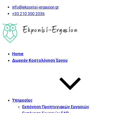
info@ekponisi-ergasion.gr
+30 210 300 2036
Home
Δωρεάν Κοστολόγηση Έργου
Υπηρεσίες
Εκπόνηση Προπτυχιακών Εργασιών