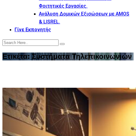
Φοιτητικές Εργασίες.
Ανάλυση Δομικών Εξισώσεων με AMOS
& LISREL.
Γίνε Εκπονητής
Ετικέτα:
Συστήματα Τηλεπικοινωνιών