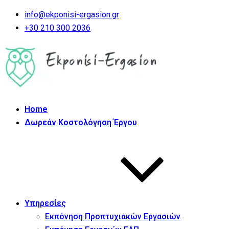
info@ekponisi-ergasion.gr
+30 210 300 2036
Home
Δωρεάν Κοστολόγηση Έργου
Υπηρεσίες
Εκπόνηση Προπτυχιακών Εργασιών