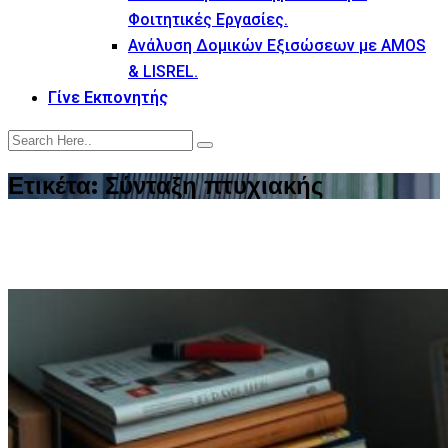
Φοιτητικές Εργασίες.
Ανάλυση Δομικών Εξισώσεων με AMOS
& LISREL.
Γίνε Εκπονητής
Ετικέτα:
Σύνταξη πτυχιακής