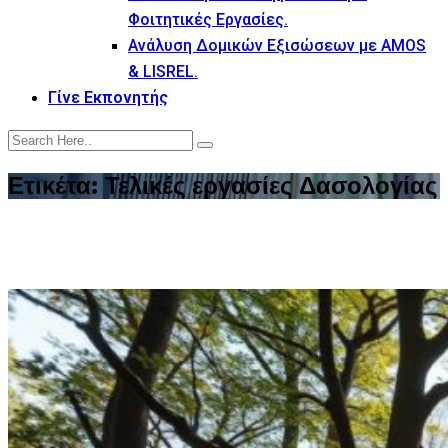
Φοιτητικές Εργασίες.
Ανάλυση Δομικών Εξισώσεων με AMOS
& LISREL.
Γίνε Εκπονητής
Ετικέτα:
Τελικές εργασίες Δασολογίας