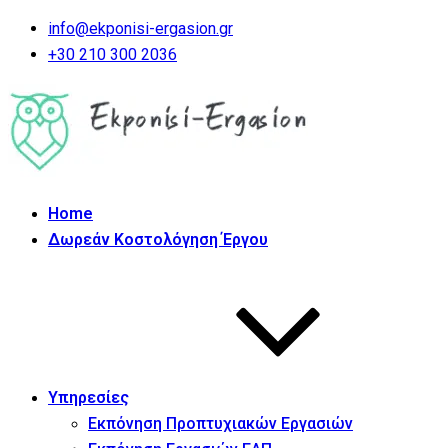
info@ekponisi-ergasion.gr
+30 210 300 2036
Home
Δωρεάν Κοστολόγηση Έργου
Υπηρεσίες
Εκπόνηση Προπτυχιακών Εργασιών