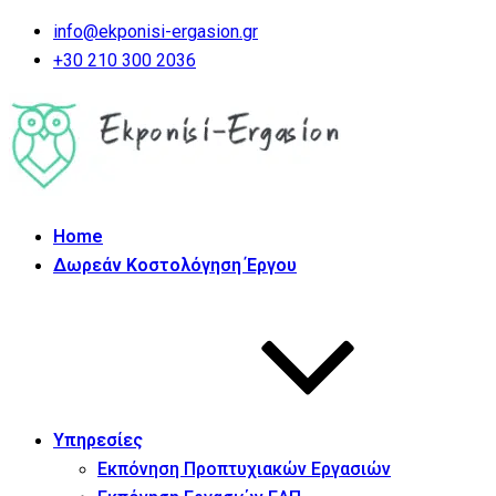
info@ekponisi-ergasion.gr
+30 210 300 2036
Home
Δωρεάν Κοστολόγηση Έργου
Υπηρεσίες
Εκπόνηση Προπτυχιακών Εργασιών