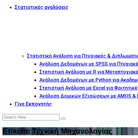
Στατιστικές αναλύσεις
Στατιστική Ανάλυση για Πτυχιακές & Διπλωματι
Ανάλυση Δεδομένων με SPSS για Πτυχιακέ
Στατιστική Ανάλυση με R για Μεταπτυχιακ
Ανάλυση Δεδομένων με Python για Ακαδημ
Στατιστική Ανάλυση με Excel για Φοιτητικέ
Ανάλυση Δομικών Εξισώσεων με AMOS & 
Γίνε Εκπονητής
Ετικέτα:
Τεχνική Μηχανολογίας