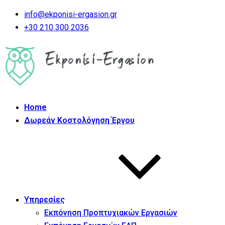
info@ekponisi-ergasion.gr
+30 210 300 2036
Home
Δωρεάν Κοστολόγηση Έργου
Υπηρεσίες
Εκπόνηση Προπτυχιακών Εργασιών