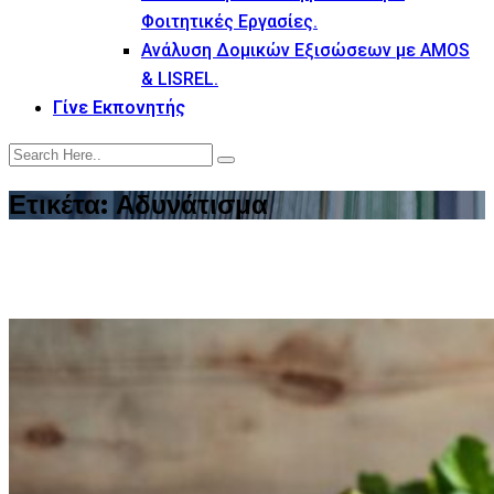
Φοιτητικές Εργασίες.
Ανάλυση Δομικών Εξισώσεων με AMOS
& LISREL.
Γίνε Εκπονητής
Ετικέτα:
Αδυνάτισμα