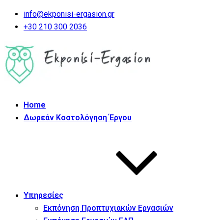
info@ekponisi-ergasion.gr
+30 210 300 2036
Home
Δωρεάν Κοστολόγηση Έργου
Υπηρεσίες
Εκπόνηση Προπτυχιακών Εργασιών