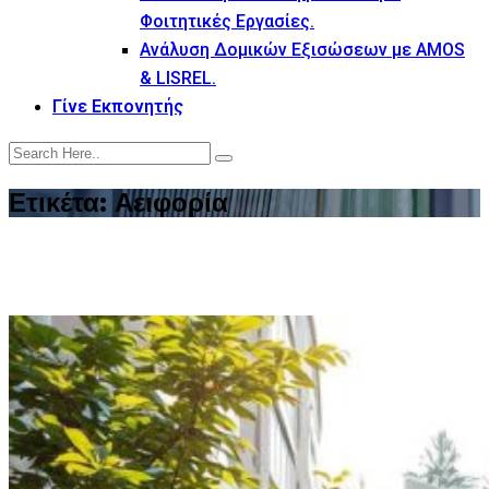
Φοιτητικές Εργασίες.
Ανάλυση Δομικών Εξισώσεων με AMOS
& LISREL.
Γίνε Εκπονητής
Ετικέτα:
Αειφορία