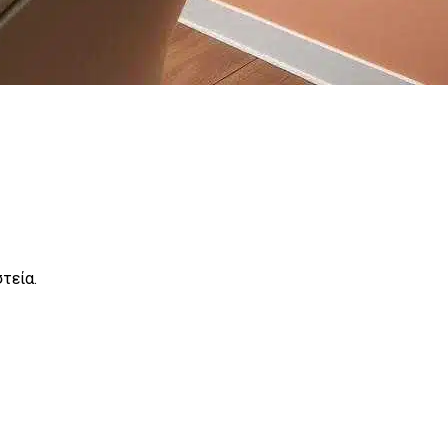
τεία.