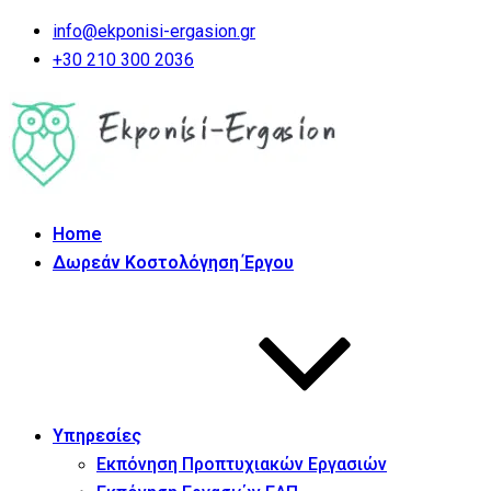
info@ekponisi-ergasion.gr
+30 210 300 2036
Home
Δωρεάν Κοστολόγηση Έργου
Υπηρεσίες
Εκπόνηση Προπτυχιακών Εργασιών