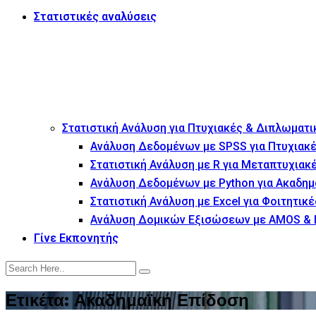
Στατιστικές αναλύσεις
Στατιστική Ανάλυση για Πτυχιακές & Διπλωματι
Ανάλυση Δεδομένων με SPSS για Πτυχιακέ
Στατιστική Ανάλυση με R για Μεταπτυχιακ
Ανάλυση Δεδομένων με Python για Ακαδημ
Στατιστική Ανάλυση με Excel για Φοιτητικέ
Ανάλυση Δομικών Εξισώσεων με AMOS & 
Γίνε Εκπονητής
Ετικέτα:
Ακαδημαϊκή Επίδοση