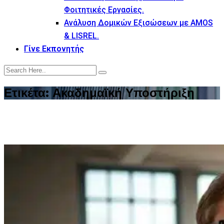
Φοιτητικές Εργασίες.
Ανάλυση Δομικών Εξισώσεων με AMOS
& LISREL.
Γίνε Εκπονητής
Ετικέτα:
Ακαδημαϊκή Υποστήριξη