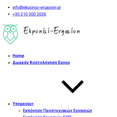
info@ekponisi-ergasion.gr
+30 210 300 2036
Home
Δωρεάν Κοστολόγηση Έργου
Υπηρεσίες
Εκπόνηση Προπτυχιακών Εργασιών