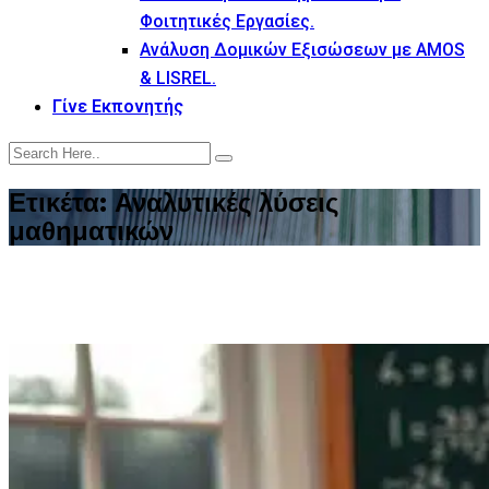
Φοιτητικές Εργασίες.
Ανάλυση Δομικών Εξισώσεων με AMOS
& LISREL.
Γίνε Εκπονητής
Ετικέτα:
Αναλυτικές λύσεις
μαθηματικών