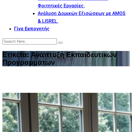
Φοιτητικές Εργασίες.
Ανάλυση Δομικών Εξισώσεων με AMOS
& LISREL.
Γίνε Εκπονητής
Ετικέτα:
Ανάπτυξη Εκπαιδευτικών
Προγραμμάτων