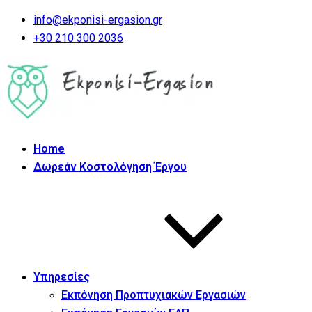
info@ekponisi-ergasion.gr
+30 210 300 2036
Home
Δωρεάν Κοστολόγηση Έργου
Υπηρεσίες
Εκπόνηση Προπτυχιακών Εργασιών