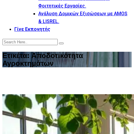
Φοιτητικές Εργασίες.
Ανάλυση Δομικών Εξισώσεων με AMOS
& LISREL.
Γίνε Εκπονητής
Ετικέτα:
Αποδοτικότητα
Αγροκτημάτων