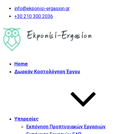
info@ekponisi-ergasion.gr
+30 210 300 2036
Home
Δωρεάν Κοστολόγηση Έργου
Υπηρεσίες
Εκπόνηση Προπτυχιακών Εργασιών