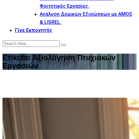
Φοιτητικές Εργασίες.
Ανάλυση Δομικών Εξισώσεων με AMOS
& LISREL.
Γίνε Εκπονητής
Ετικέτα:
Αξιολόγηση Πτυχιακών
Εργασιών