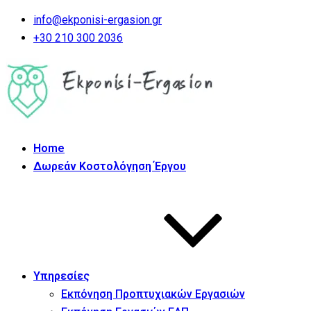
info@ekponisi-ergasion.gr
+30 210 300 2036
Home
Δωρεάν Κοστολόγηση Έργου
Υπηρεσίες
Εκπόνηση Προπτυχιακών Εργασιών