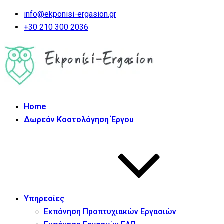
info@ekponisi-ergasion.gr
+30 210 300 2036
Home
Δωρεάν Κοστολόγηση Έργου
Υπηρεσίες
Εκπόνηση Προπτυχιακών Εργασιών