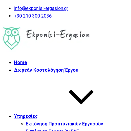
info@ekponisi-ergasion.gr
+30 210 300 2036
Home
Δωρεάν Κοστολόγηση Έργου
Υπηρεσίες
Εκπόνηση Προπτυχιακών Εργασιών