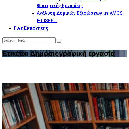
Φοιτητικές Εργασίες.
Ανάλυση Δομικών Εξισώσεων με AMOS
& LISREL.
Γίνε Εκπονητής
Ετικέτα:
Δημοσιογραφική εργασία