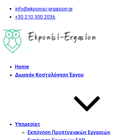
info@ekponisi-ergasion.gr
+30 210 300 2036
Home
Δωρεάν Κοστολόγηση Έργου
Υπηρεσίες
Εκπόνηση Προπτυχιακών Εργασιών