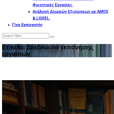
Φοιτητικές Εργασίες.
Ανάλυση Δομικών Εξισώσεων με AMOS
& LISREL.
Γίνε Εκπονητής
Ετικέτα:
Διαδικασία εκπόνησης
εργασιών