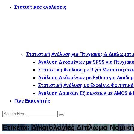
Στατιστικές αναλύσεις
Στατιστική Ανάλυση για Πτυχιακές & Διπλωματι
Ανάλυση Δεδομένων με SPSS για Πτυχιακέ
Στατιστική Ανάλυση με R για Μεταπτυχιακ
Ανάλυση Δεδομένων με Python για Ακαδημ
Στατιστική Ανάλυση με Excel για Φοιτητικέ
Ανάλυση Δομικών Εξισώσεων με AMOS & 
Γίνε Εκπονητής
Ετικέτα:
Δικαιολογίες Δίπλωμα Νομικ