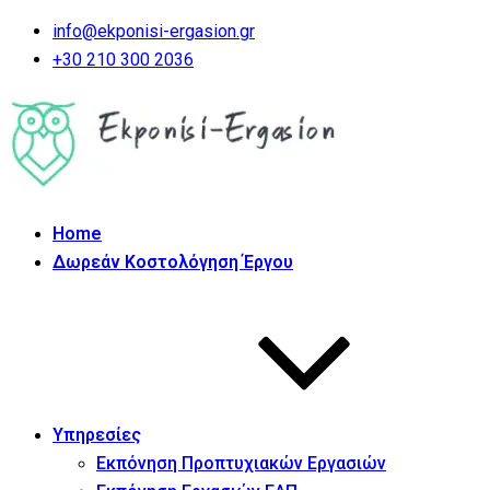
info@ekponisi-ergasion.gr
+30 210 300 2036
Home
Δωρεάν Κοστολόγηση Έργου
Υπηρεσίες
Εκπόνηση Προπτυχιακών Εργασιών