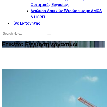
Φοιτητικές Εργασίες.
Ανάλυση Δομικών Εξισώσεων με AMOS
& LISREL.
Γίνε Εκπονητής
Ετικέτα:
Εγγύηση εργασιών