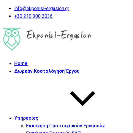
info@ekponisi-ergasion.gr
+30 210 300 2036
Home
Δωρεάν Κοστολόγηση Έργου
Υπηρεσίες
Εκπόνηση Προπτυχιακών Εργασιών